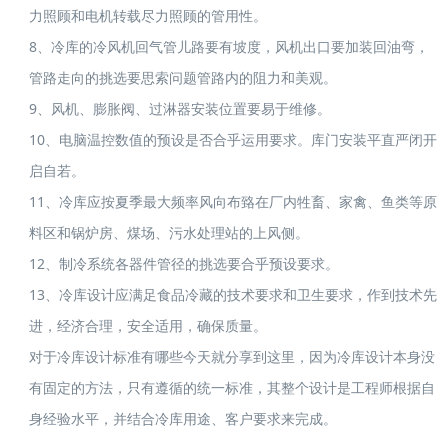
力照顾和电机转载尽力照顾的管用性。
8、冷库的冷风机回气管儿路要有坡度，风机出口要加装回油弯，
管路走向的挑选要思索问题管路内的阻力和美观。
9、风机、膨胀阀、过淋器安装位置要易于维修。
10、电脑温控数值的预设是否合乎运用要求。库门安装平直严闭开
启自若。
11、冷库应按夏季最大频率风向布臵在厂内牲畜、家禽、鱼类等原
料区和锅炉房、煤场、污水处理站的上风侧。
12、制冷系统各器件管径的挑选要合乎预设要求。
13、冷库设计应满足食品冷藏的技术要求和卫生要求，作到技术先
进，经济合理，安全适用，确保质量。
对于冷库设计标准有哪些今天就分享到这里，因为冷库设计本身没
有固定的方法，只有遵循的统一标准，其整个设计是工程师根据自
身经验水平，并结合冷库用途、客户要求来完成。