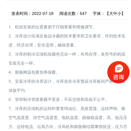
发表时间：
2022-07-18
阅读次数：
547 字体：【
大
中
小
】
1、机组安装的位置要易于仔细查看和维修调节。
2、冷库设计应满足食品冷藏的技术要求和卫生要求，作到技术先
进，经济合理，安全适用，确保质量。
3、冷库的制冷压缩机组颜色完全一样，布局合理，各型号的机组
安装完全一样。
4、膨胀阀温包要加厚保暖。
5、安装冷库的冷库设计，冷库造价冷库预设冷库板间严密封闭胶
涂扳平均。
6、管和制冷管路要横平竖直，不应交错和高低不公平。
7、冷库的压缩机的运转时要查缉油位、底座震荡、运转声响、吸
空气温度度、排空气温度度、电机温度、曲轴箱温度、高、低压压
力、运转电流、出风方向，冷风机和膨胀阀结霜事情状况，压力尽